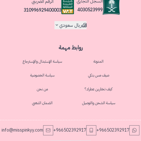
السجل التجاري
الرقم الضريبي
4030523999
310996929400003
ريال سعودي
روابط مهمة
المدونة
سياسة الإستبدال والإسترجاع
صيف مس بنكي
سياسة الخصوصية
كيف تختارين عطرك؟
من نحن
سياسة الشحن والتوصيل
الضمان الذهبي
info@misspinkyy.com
+966502392917
+966502392917