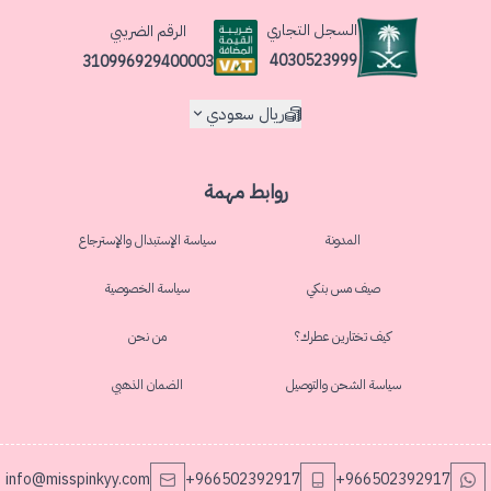
السجل التجاري
الرقم الضريبي
4030523999
310996929400003
ريال سعودي
روابط مهمة
المدونة
سياسة الإستبدال والإسترجاع
صيف مس بنكي
سياسة الخصوصية
كيف تختارين عطرك؟
من نحن
سياسة الشحن والتوصيل
الضمان الذهبي
info@misspinkyy.com
+966502392917
+966502392917