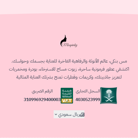
مس بنكي، عالم الأنوثة والرفاهية الفاخرة للعناية بجسمك وحواسك.
اكتشفي عطور فرمونية ساحرة، زيوت مساج للاسترخاء، بودرة ومخمريات
لتعزيز جاذبيتك، وكريمات وقطرات تمنح بشرتك العناية المثالية
السجل التجاري
الرقم الضريبي
4030523999
310996929400003
ريال سعودي