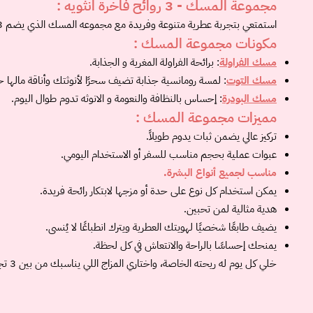
مجموعة المسك - 3 روائح فاخرة انثويه :
مكونات مجموعة المسك :
مسك الفراولة
: برائحة الفراولة المغرية و الجذابة.
مسك التوت
: لمسة رومانسية جذابة تضيف سحرًا لأنوثتك وأناقة مالها 
مسك البودرة
: إحساس بالنظافة والنعومة و الانوثه تدوم طوال اليوم.
مميزات مجموعة المسك :
تركيز عالي يضمن ثبات يدوم طويلاً.
عبوات عملية بحجم مناسب للسفر أو الاستخدام اليومي.
مناسب لجميع أنواع البشرة.
يمكن استخدام كل نوع على حدة أو مزجها لابتكار رائحة فريدة.
هدية مثالية لمن تحبين.
يضيف طابعًا شخصيًا لهويتك العطرية ويترك انطباعًا لا يُنسى.
يمنحك إحساسًا بالراحة والانتعاش في كل لحظة.
خلي كل يوم له ريحته الخاصة، واختاري المزاج اللي يناسبك من بين 3 تجارب عطرية راقية.