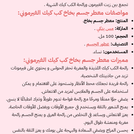
تجمع بين زيت الفيرمون ورائحة الكب كيك الشهية .
مواصفات معطر جسم بخاخ كب كيك الفيرموني:
المنتج:
معطر جسم بخاخ
.
الماركة:
مس بنكي
.
الحجم:
100 مل.
التصنيف:
عطور الجسم
.
المستخدمون:
نساء.
مميزات معطر جسم بخاخ كب كيك الفيرموني:
رائحة الكب كيك اللذيذة والمغرية تحفز الحواس و يحتوي على فيرمونات
تزيد من جاذبيتك الشخصية.
رائحة فريدة تجعلك محط الأنظار وتستحوذ على الاهتمام و يمكن
استخدامه على الجسم والملابس لمزيد من الانتعاش.
يضفي جوًا ممتعًا ومرحًا مع رائحة فواحة تدوم طويلاً وتترك انطباعًا لا ينسى.
يمنح الشعور بالثقة ويستخدم في جميع الأوقات ويفضل للأوقات الخاصة.
يعزز الانتعاش ويساعد في التخلص من رائحة العرق و يمنح الجسم رائحة
مغرية ومنعشة طوال اليوم.
يحسن المزاج ويضفي السعادة والبهجة على يومك و يعزز الثقة بالنفس