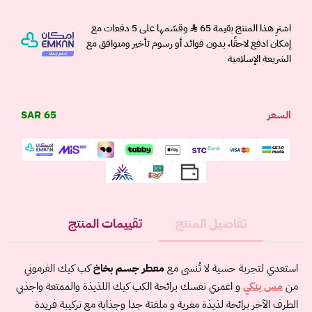
اشترِ هذا المنتج بقيمة 65
وقسّمها على 5 دفعات مع
إمكان ادفع لاحقًا، بدون فوائد أو رسوم تأخير ومتوافق مع
الشريعة الإسلامية
السعر
65 SAR
تفاصيل المنتج
تقييمات المنتج
استعدي لتجربة حسية لا تُنسى مع
معطر جسم بخاخ
كب كيك الفرموني
من
مس بنكي
و اغمري نفسك برائحة الكب كيك اللذيذة والممتعة واجذبي
الطرف الآخر برائحة لذيذة مغرية و ملفتة جدا وجذابة مع تركيبة فريدة