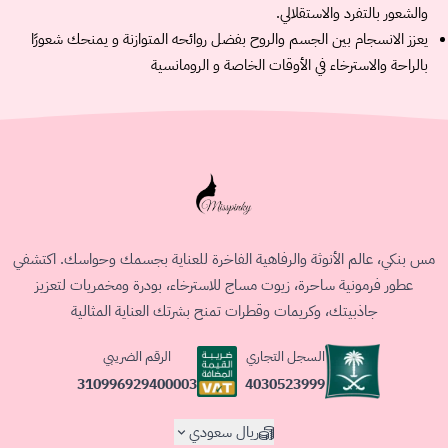
والشعور بالتفرد والاستقلالي.
يعزز الانسجام بين الجسم والروح بفضل روائحه المتوازنة و يمنحك شعورًا
بالراحة والاسترخاء في الأوقات الخاصة و الرومانسية
مس بنكي، عالم الأنوثة والرفاهية الفاخرة للعناية بجسمك وحواسك. اكتشفي
عطور فرمونية ساحرة، زيوت مساج للاسترخاء، بودرة ومخمريات لتعزيز
جاذبيتك، وكريمات وقطرات تمنح بشرتك العناية المثالية
السجل التجاري
الرقم الضريبي
4030523999
310996929400003
ريال سعودي