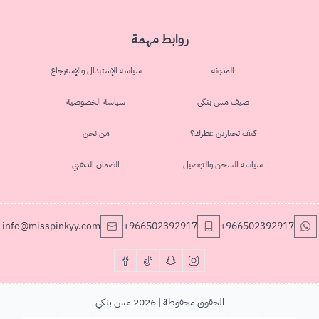
روابط مهمة
المدونة
سياسة الإستبدال والإسترجاع
صيف مس بنكي
سياسة الخصوصية
كيف تختارين عطرك؟
من نحن
سياسة الشحن والتوصيل
الضمان الذهبي
info@misspinkyy.com
+966502392917
+966502392917
الحقوق محفوظة | 2026
مس بنكي