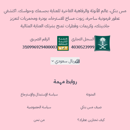
مس بنكي، عالم الأنوثة والرفاهية الفاخرة للعناية بجسمك وحواسك. اكتشفي
عطور فرمونية ساحرة، زيوت مساج للاسترخاء، بودرة ومخمريات لتعزيز
جاذبيتك، وكريمات وقطرات تمنح بشرتك العناية المثالية
السجل التجاري
الرقم الضريبي
4030523999
310996929400003
ريال سعودي
روابط مهمة
المدونة
سياسة الإستبدال والإسترجاع
صيف مس بنكي
سياسة الخصوصية
كيف تختارين عطرك؟
من نحن