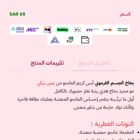
السعر
65 SAR
تفاصيل المنتج
تقييمات المنتج
بخاخ الجسم الفرموني
آيس كريم المانجو من
مس بنكي
مو مجرد بخاخ هذي رشة تغيّر حضورك بالكامل
أول ما ترشّينه ينفجر إحساس المانجو المنعشة يعطيك نظافة فاخرة
وكأنك توك خارجة من شاور منعش.
النوتات العطرية :
المقدمة: مانجو حمضية منعشة.