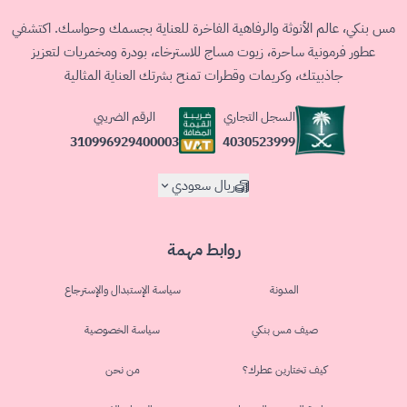
مس بنكي، عالم الأنوثة والرفاهية الفاخرة للعناية بجسمك وحواسك. اكتشفي
عطور فرمونية ساحرة، زيوت مساج للاسترخاء، بودرة ومخمريات لتعزيز
جاذبيتك، وكريمات وقطرات تمنح بشرتك العناية المثالية
السجل التجاري
الرقم الضريبي
4030523999
310996929400003
ريال سعودي
روابط مهمة
المدونة
سياسة الإستبدال والإسترجاع
صيف مس بنكي
سياسة الخصوصية
كيف تختارين عطرك؟
من نحن