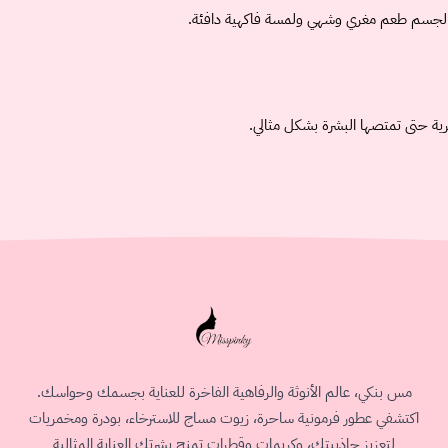
نح الجسم طعم مغري وشهي ولمسة فاكهية دافئة.
رية حتى تمتصها البشرة بشكل مثالي.
مس بنكي، عالم الأنوثة والرفاهية الفاخرة للعناية بجسمك وحواسك.
اكتشفي عطور فرمونية ساحرة، زيوت مساج للاسترخاء، بودرة ومخمريات
لتعزيز جاذبيتك، وكريمات وقطرات تمنح بشرتك العناية المثالية