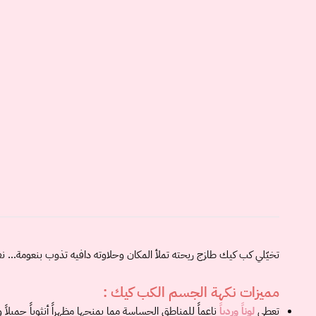
تخيّلي كب كيك طازج ريحته تملأ المكان وحلاوته دافيه تذوب بنعومة…
مميزات نكهة الجسم الكب كيك :
تعطي
لوناً وردياً
ناعماً للمناطق الحساسة مما يمنحها مظهراً أنثوياً جميلاً و