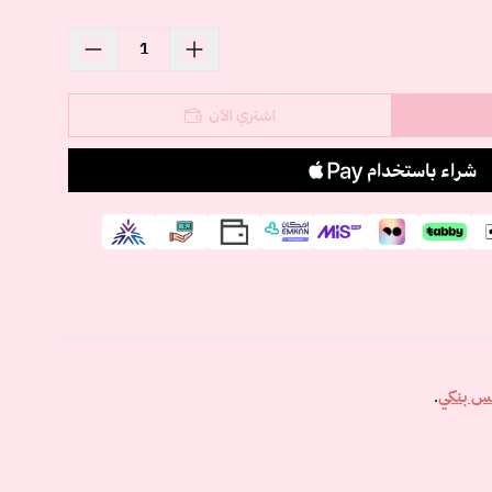
اشتري الآن
س بنكي
.