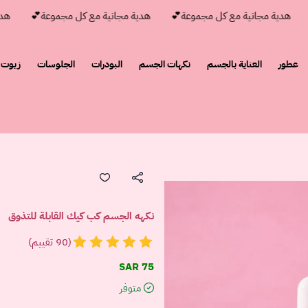
هدية مجانية مع كل مجموعة💕
هدية مجانية مع كل مجموعة💕
هدية م
عطور
العناية بالجسم
نكهات الجسم
البودرات
الجلوسات
زيوت 
نكهه الجسم كب كيك القابلة للتذوق
(90 تقييم)
75 SAR
متوفر