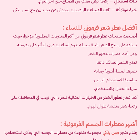
ثبات استثنائي
— رائحة تبقى معكِ من الصباح حتى آخر اليوم.
خبرة موثوقة
— آلاف العميلات الراضيات يتحدثن عن تجربتهن مع مس بنكي.
أفضل عطر شعر فرموني للنساء :
أصبحت منتجات
عطر شعر فرموني
من أكثر المنتجات المطلوبة مؤخرًا، حيث
تساعد على منح الشعر رائحة جميلة تدوم لساعات دون التأثير على نعومته.
ومن أهم مميزات عطور الشعر:
تمنح الشعر انتعاشًا دائمًا.
تضيف لمسة أنثوية جذابة.
مناسبة للاستخدام اليومي.
سهلة الحمل والاستخدام.
كما تعتبر
عطور الشعر
من الخيارات المثالية للمرأة التي ترغب في المحافظة على
رائحة شعر منعشة طوال اليوم.
أشهر معطرات الجسم الفرمونية :
يقدم متجر
مس بنكي
مجموعة متنوعة من معطرات الجسم التي يمكن استخدامها