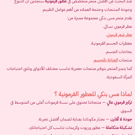
عند البحث عن أفضل متجر متخصص في
عطور فرمونية
ستجدين أن التنوع
وجودة المنتجات وخدمة العملاء من أهم عوامل التقييم.
يقدم متجر مس بنكي مجموعة مميزة من:
عطر فرموني نسائي.
عطر شعر فرموني
.
معطرات الجسم الفرمونية.
بخاخات الجسم.
منتجات
العناية بالجسم
.
كما يتميز المتجر بتوفير منتجات حصرية تناسب مختلف الأذواق وتلبي احتياجات
المرأة السعودية.
لماذا مس بنكي للعطور الفرمونية ؟
تركيز فرموني عالٍ
— منتجاتنا تحتوي على نسبة فرمونات أعلى من المتوسط في
السوق.
جودة لا تُقارن
— نختار مكوناتنا بعناية لضمان أفضل تجربة.
تشكيلة متكاملة
— عطور وزيوت وكريمات تناسب كل احتياجاتكِ.