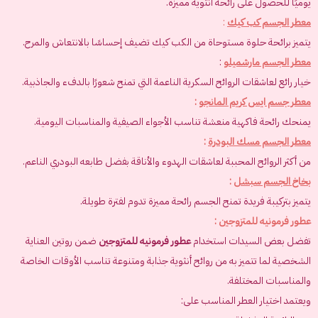
يوميًا للحصول على رائحة أنثوية مميزة.
معطر الجسم كب كيك
:
يتميز برائحة حلوة مستوحاة من الكب كيك تضيف إحساسًا بالانتعاش والمرح.
معطر الجسم مارشميلو
:
خيار رائع لعاشقات الروائح السكرية الناعمة التي تمنح شعورًا بالدفء والجاذبية.
معطر جسم ايس كريم المانجو
:
يمنحك رائحة فاكهية منعشة تناسب الأجواء الصيفية والمناسبات اليومية.
معطر الجسم مسك البودرة
:
من أكثر الروائح المحببة لعاشقات الهدوء والأناقة بفضل طابعه البودري الناعم.
بخاخ الجسم سبشل
:
يتميز بتركيبة فريدة تمنح الجسم رائحة مميزة تدوم لفترة طويلة.
عطور فرمونيه للمتزوجين :
تفضل بعض السيدات استخدام
عطور فرمونيه للمتزوجين
ضمن روتين العناية
الشخصية لما تتميز به من روائح أنثوية جذابة ومتنوعة تناسب الأوقات الخاصة
والمناسبات المختلفة.
ويعتمد اختيار العطر المناسب على: