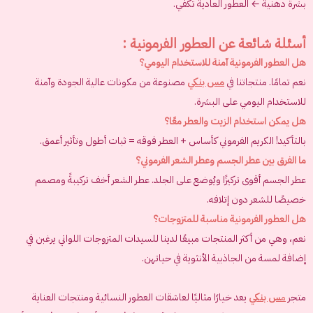
بشرة دهنية ← العطور العادية تكفي.
أسئلة شائعة عن العطور الفرمونية :
هل العطور الفرمونية آمنة للاستخدام اليومي؟
نعم تمامًا. منتجاتنا في
مس بنكي
مصنوعة من مكونات عالية الجودة وآمنة
للاستخدام اليومي على البشرة.
هل يمكن استخدام الزيت والعطر معًا؟
بالتأكيد! الكريم الفرموني كأساس + العطر فوقه = ثبات أطول وتأثير أعمق.
ما الفرق بين عطر الجسم وعطر الشعر الفرموني؟
عطر الجسم أقوى تركيزًا ويُوضع على الجلد. عطر الشعر أخف تركيبةً ومصمم
خصيصًا للشعر دون إتلافه.
هل العطور الفرمونية مناسبة للمتزوجات؟
نعم، وهي من أكثر المنتجات مبيعًا لدينا للسيدات المتزوجات اللواتي يرغبن في
إضافة لمسة من الجاذبية الأنثوية في حياتهن.
متجر
م
س بنكي
يعد خيارًا مثاليًا لعاشقات العطور النسائية ومنتجات العناية