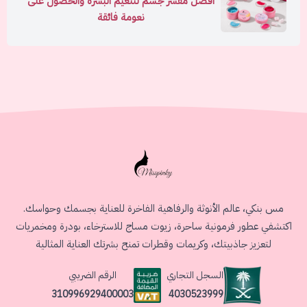
أفضل مقشر جسم لتنعيم البشرة والحصول على
نعومة فائقة
مس بنكي، عالم الأنوثة والرفاهية الفاخرة للعناية بجسمك وحواسك.
اكتشفي عطور فرمونية ساحرة، زيوت مساج للاسترخاء، بودرة ومخمريات
لتعزيز جاذبيتك، وكريمات وقطرات تمنح بشرتك العناية المثالية
السجل التجاري
الرقم الضريبي
4030523999
310996929400003