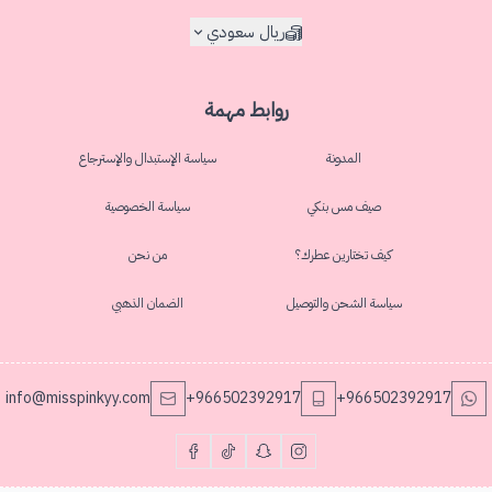
ريال سعودي
روابط مهمة
المدونة
سياسة الإستبدال والإسترجاع
صيف مس بنكي
سياسة الخصوصية
كيف تختارين عطرك؟
من نحن
سياسة الشحن والتوصيل
الضمان الذهبي
info@misspinkyy.com
+966502392917
+966502392917